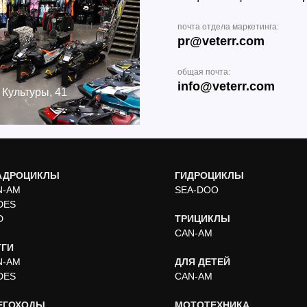
почта отдела маркетинга:
pr@veterr.com
общая почта:
info@veterr.com
 Культуры, 41
АДРОЦИКЛЫ
ГИДРОЦИКЛЫ
N-AM
SEA-DOO
DES
D
ТРИЦИКЛЫ
CAN-AM
ГГИ
N-AM
ДЛЯ ДЕТЕЙ
DES
CAN-AM
ЕГОХОДЫ
МОТОТЕХНИКА