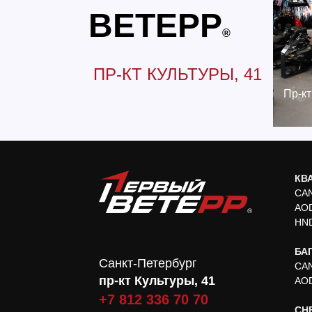
ВЕТЕРР
®
ПР-КТ КУЛЬТУРЫ, 41
Пр-кт
КВ
CA
AO
HN
БА
Санкт-Петербург
CA
пр-кт Культуры, 41
AO
+7 812 336 70 70
СН