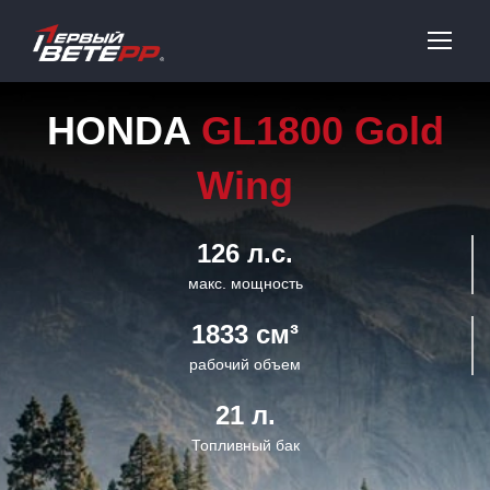
HONDA
GL1800 Gold
Wing
126 л.с.
макс. мощность
1833 см³
рабочий объем
21 л.
Топливный бак